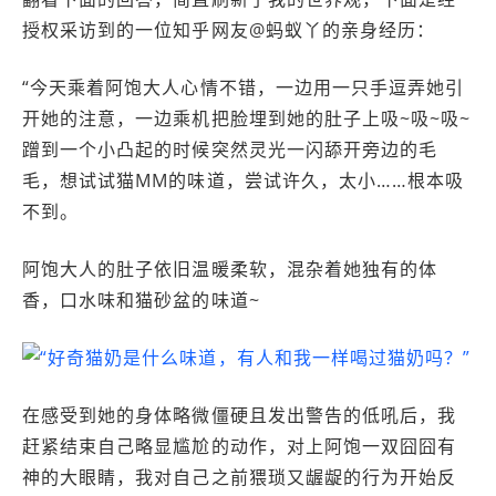
授权采访到的一位知乎网友@蚂蚁丫的亲身经历：
“今天乘着阿饱大人心情不错，一边用一只手逗弄她引
开她的注意，一边乘机把脸埋到她的肚子上吸~吸~吸~
蹭到一个小凸起的时候突然灵光一闪舔开旁边的毛
毛，想试试猫MM的味道，尝试许久，太小……根本吸
不到。
阿饱大人的肚子依旧温暖柔软，混杂着她独有的体
香，口水味和猫砂盆的味道~
在感受到她的身体略微僵硬且发出警告的低吼后，我
赶紧结束自己略显尴尬的动作，对上阿饱一双囧囧有
神的大眼睛，我对自己之前猥琐又龌龊的行为开始反