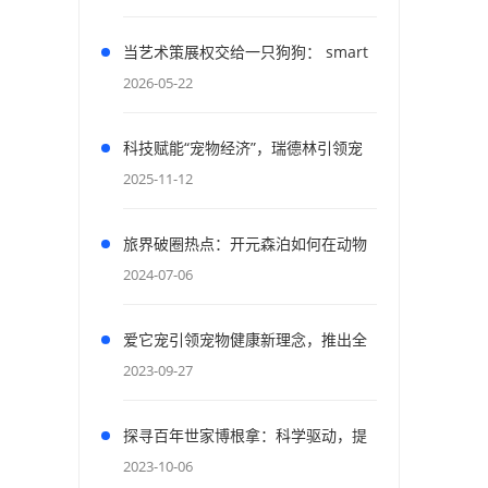
当艺术策展权交给一只狗狗： smart
与「狗狗视界 PAWSPECTIVE」如何
2026-05-22
重构人宠共生的城市密码
科技赋能“宠物经济”，瑞德林引领宠
物产业创新前沿2025宠物产业科技创
2025-11-12
新与融资论坛成功举办
旅界破圈热点：开元森泊如何在动物
友好和收益间找到新平衡
2024-07-06
爱它宠引领宠物健康新理念，推出全
新草本A+系列助力无负担喂养
2023-09-27
探寻百年世家博根拿：科学驱动，提
供宠物营养专业解决方案
2023-10-06