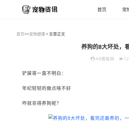
首页
宠
首页
>>
宠物健康
文章正文
养狗的8大坏处，
AB模板网
12
铲屎哥一直不明白：
年纪轻轻的做点啥不好
咋就非得养狗呢？