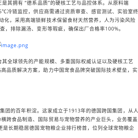
—正是其拥有 “德系品质”的硬核工艺与品控体系。从原料端
-5℃冷链监控，供应商需通过资质审查、感官测试、实验室
自动化，采用高端锁鲜技术保留食材天然营养，人为污染风险
查，排除漏汤、变形等瑕疵，确保出厂合格率100%。
整合其全球领先的产能规模、多重国际权威认证以及硬核工艺
路高品质解决方案，助力中国宠食品牌突破国际技术壁垒，实
sto集团的百年积淀。这家成立于1913年的德国跨国集团，从
为横跨食品制造、国际贸易与宠物营养的产业巨头，业务覆盖
额更是长期稳居德国宠物粮企业排行榜首，位列全球宠物粮企