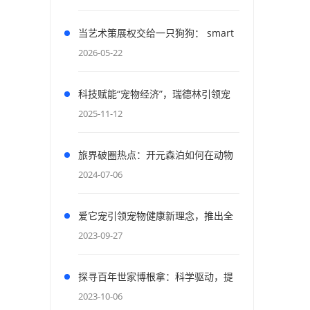
当艺术策展权交给一只狗狗： smart
与「狗狗视界 PAWSPECTIVE」如何
2026-05-22
重构人宠共生的城市密码
科技赋能“宠物经济”，瑞德林引领宠
物产业创新前沿2025宠物产业科技创
2025-11-12
新与融资论坛成功举办
旅界破圈热点：开元森泊如何在动物
友好和收益间找到新平衡
2024-07-06
爱它宠引领宠物健康新理念，推出全
新草本A+系列助力无负担喂养
2023-09-27
探寻百年世家博根拿：科学驱动，提
供宠物营养专业解决方案
2023-10-06