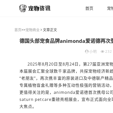
首页
宠
首页
>>
宠物商业
文章正文
小明
232
2025年8月20日至8月24日，第27届亚
本届展会汇聚全球数千家品牌，共探宠物经济新
“老朋友”，再次携丰富的原装进口及中德联产精
专属植物盲盒礼赠等多种互动性极强的营销活动
更值得关注的是，animonda爱诺德首次携母公
saturn petcare重磅亮相展会，宣布正
大焦点。