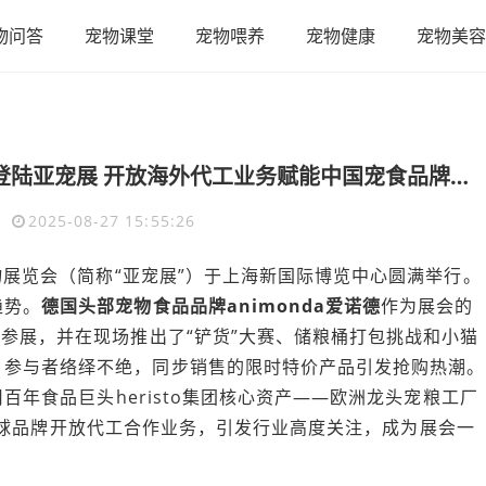
物问答
宠物课堂
宠物喂养
宠物健康
宠物美容
德国头部宠食品牌animonda爱诺德再次登陆亚宠展 开放海外代工业务赋能中国宠食品牌升级腾飞
2025-08-27 15:55:26
洲宠物展览会（简称“亚宠展”）于上海新国际博览中心圆满举行。
趋势。
德国头部宠物食品品牌
animonda
爱诺德
作为展会的
品参展，并在现场推出了“铲货”大赛、储粮桶打包挑战和小猫
，参与者络绎不绝，同步销售的限时特价产品引发抢购热潮。
司百年食品巨头heristo集团核心资产——欧洲龙头宠粮工厂
式面向全球品牌开放代工合作业务，引发行业高度关注，成为展会一