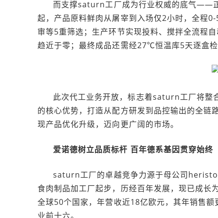
而支撑saturn工厂成为行业权威的底气—
起，产品原料鲜肉从屠宰到入场仅2小时，全程0
审等5重筛选；生产环节实现投料、搅拌全流程
趋近于零；最终成品还需经27℃恒温库5天逐盒检
此次代工业务开放，标志着saturn工厂将
的核心优势，打造从配方研发到品控输出的全链
现产品优化升级，迈向更广阔的市场。
爱诺德树立品质标杆
百年德系基因贯穿
始终
saturn工厂的卓越竞争力源于母公司heri
食肉制品加工厂起步，历经百年发展，现已成长
全球50个国家，年营收近18亿欧元，其年销售
业前十六。